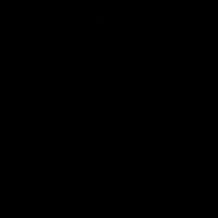
los datos entre un servidor y usuario web, y
en retroalimentación, es totalmente cifrada
o encriptada.
brokenmindprod.com
no puede garantizar
la absoluta inexpugnabilidad de la red
Internet y por tanto la violación de los datos
mediante accesos fraudulentos a ellos por
parte de terceros.
Con respecto a la confidencialidad del
procesamiento,
brokenmindprod.com
se
asegurará de que cualquier persona que
esté autorizada por
brokenmindprod.com
para procesar los datos del cliente (incluido
su personal, colaboradores y prestadores),