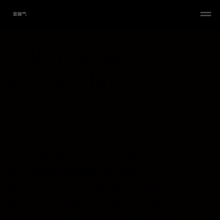
Política de
Privacidad
Tu privacidad es importante
para
brokenmindprod.com
. En esta
declaración de privacidad se explica qué
datos personales recopilamos de nuestros